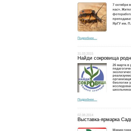
7 октября 
нас». Жите
фоторабот
преподават
ЯрГУ им. П
Подробнее…
31.03.2015
Найди сокровища родн
26 марта в
педагогиче
экологиче
реализуем
организаци
биологии у
исследован
школьника
Подробнее…
02.08.2014
Выставка-ярмарка Сад
Мэрия горо