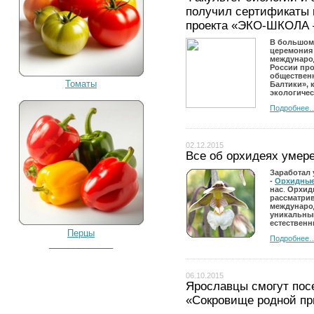
получил сертификаты 
проекта «ЭКО-ШКОЛА 
В большом
церемония 
междунаро
России про
общественн
Томаты
Балтики», 
экологичес
Подробнее
02.12.2015
Все об орхидеях умер
Заработал 
-
Орхидные
нас
.
Орхидн
рассматри
международ
уникальный
естественн
Перцы
Подробнее
_____________
06.10.2015
Ярославцы смогут пос
«Сокровище родной п