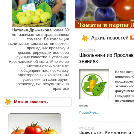
Наталья Дрыжакова
более 30
лет занимается выращиванием
Архив новостей
томатов. Ее коллекция
насчитывает свыше сотни сортов,
прошедших проверку и
03.11.2016
демонстрирующих все свои
Школьники из Ярослав
лучшие качества в условиях
знаниях
Ярославской области. Многие ее
методы отличаются от
общепринятых, поскольку
Более сотн
адаптированы к конкретным
конкурса «
условиям, и гарантируют
продемонст
превосходные результаты на
экологичес
практике
факультето
государств
школьнико
Можно заказать
мира.
Подробнее…
03.11.2016
Факультет биологии и 