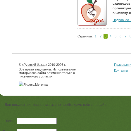
садоводов
организую
выставку-
Подробнее
Страница:
1
2
3
4
5
6
7
© «
Русский базар
» 2010-2026 г.
Правовая 
Все права защищены. Использование
Контакты
материалов сайта возможно только с
письменного согласия.
Для покупок в интернет-магазине необходимо войти на сайт.
Логин: