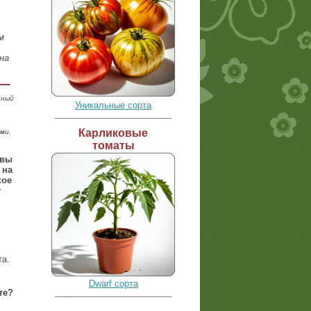
м
на
нный
Уникальные сорта
____________________________
Карликовые
ми.
томаты
 вы
 на
кое
т
та.
Dwarf сорта
те?
____________________________