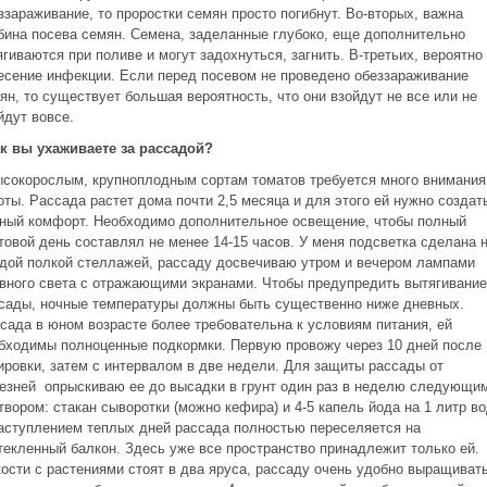
ззараживание, то проростки семян просто погибнут. Во-вторых, важна
бина посева семян. Семена, заделанные глубоко, еще дополнительно
ягиваются при поливе и могут задохнуться, загнить. В-третьих, вероятно
есение инфекции. Если перед посевом не проведено обеззараживание
ян, то существует большая вероятность, что они взойдут не все или не
йдут вовсе.
ак вы ухаживаете за рассадой?
ысокорослым, крупноплодным сортам томатов требуется много внимания
оты. Рассада растет дома почти 2,5 месяца и для этого ей нужно создат
ный комфорт. Необходимо дополнительное освещение, чтобы полный
товой день составлял не менее 14-15 часов. У меня подсветка сделана 
дой полкой стеллажей, рассаду досвечиваю утром и вечером лампами
вного света с отражающими экранами. Чтобы предупредить вытягивание
сады, ночные температуры должны быть существенно ниже дневных.
сада в юном возрасте более требовательна к условиям питания, ей
бходимы полноценные подкормки. Первую провожу через 10 дней после
ировки, затем с интервалом в две недели. Для защиты рассады от
езней опрыскиваю ее до высадки в грунт один раз в неделю следующи
твором: стакан сыворотки (можно кефира) и 4-5 капель йода на 1 литр в
аступлением теплых дней рассада полностью переселяется на
текленный балкон. Здесь уже все пространство принадлежит только ей.
ости с растениями стоят в два яруса, рассаду очень удобно выращивать