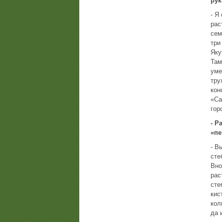
ру
- Я
рас
сем
три
Яку
Там
уме
тру
кон
«Са
гор
- Р
«пе
- В
сте
Вно
рас
сте
кис
кол
да 