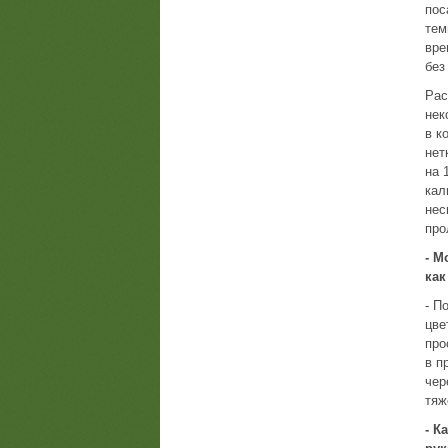
пос
тем
вре
без
Рас
нек
в к
нет
на 
кал
нес
про
- М
как
- П
цве
про
в п
чер
тяж
- К