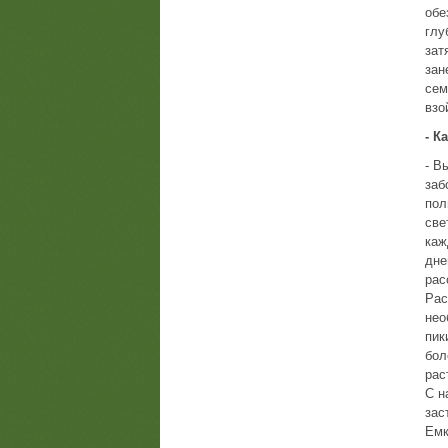
обе
глу
зат
зан
сем
взо
- К
- В
заб
пол
све
каж
дне
рас
Рас
нео
пик
бол
рас
С н
зас
Емк