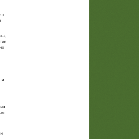
оят
й.
та,
тия
но
ь
 и
ния
дом
ми