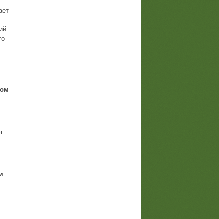
ает
ий.
го
вом
я
ем