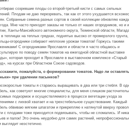
ками?
 отбираю созревшие плоды со второй-третьей кисти с самых сильных
тений. Плодам не даю перезревать, так как от этого ухудшается всхоже
ян. Собранные семена разных сортов в своей коллекции обновляю кажд
 года. Мне часто приходят заказы не только от наших огородников, но и 
тии, Ханты-Мансийского автономного округа, Тюменской области, Магад
 в теплицах на теплых грядках, поднятых высоко от промерзлого грунта,
льцы-огородники собирают неплохие урожаи томатов! Горжусь такими
жениками! С огородниками Ярославля и области я часто общаюсь и
сультирую по поводу семян томатов на ежегодной областной выставке
ды», которая проходит в Ярославле в выставочном комплексе «Старый
од», на курсах при Областном Союзе садоводов.
асскажите, пожалуйста, о формировании томатов. Надо ли оставлят
ньки» при удалении
пасынков?
ысокорослые томаты я стараюсь выращивать в два или три стебля. В од
бель, как советуют многие специалисты, для меня слишком расточитель
симых подкормок и осуществляемого в процессе вегетации ухода за
тениями с лихвой хватает и на трехстебельное существование. Каждый
бель обвиваю мягким шпагатом и прикрепляю к натянутой вверху провол
ти с плодами тоже приходится подвязывать, чтобы не сломались. И ник
ьев и палок! Это очень неудобно для самих растений, непрофессиональ
и выглядит неэстетично.