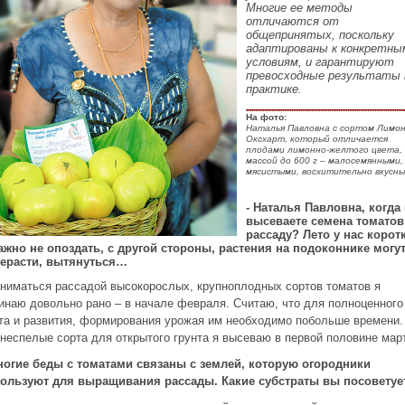
Многие ее методы
отличаются от
общепринятых, поскольку
адаптированы к конкретны
условиям, и гарантируют
превосходные результаты 
практике.
На фото:
Наталья Павловна с сортом Лимо
Оксхарт, который отличается
плодами лимонно-желтого цвета,
массой до 600 г – малосемянными,
мясистыми, восхитительно вкусны
- Наталья Павловна, когда
высеваете семена томатов
рассаду? Лето у нас корот
ажно не опоздать, с другой стороны, растения на подоконнике могу
ерасти, вытянуться…
аниматься рассадой высокорослых, крупноплодных сортов томатов я
инаю довольно рано – в начале февраля. Считаю, что для полноценного
та и развития, формирования урожая им необходимо побольше времени.
неспелые сорта для открытого грунта я высеваю в первой половине мар
ногие беды
c
томатами связаны с землей, которую огородники
ользуют для выращивания рассады. Какие субстраты вы посоветуе