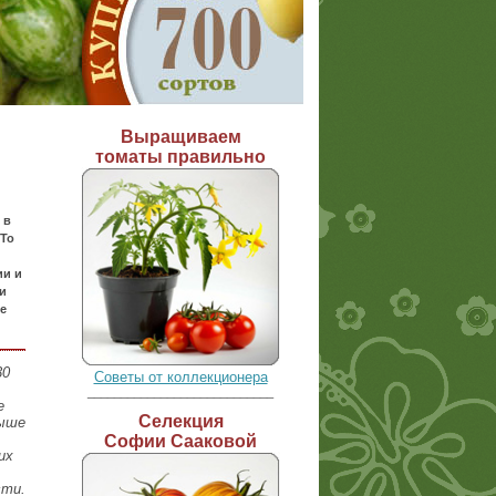
Выращиваем
томаты правильно
 в
 То
ии и
и
е
30
Советы от коллекционера
____________________________
е
Селекция
выше
Софии Сааковой
их
сти.