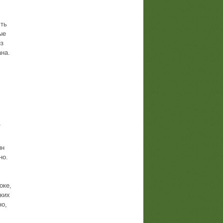
сть
ые
из
ана.
ь
ин
но.
оке,
аких
но,