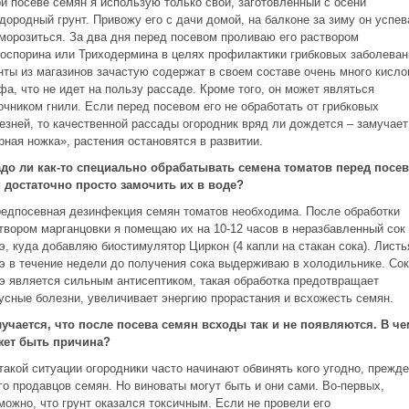
ри посеве семян я использую только свой, заготовленный с осени
дородный грунт. Привожу его с дачи домой, на балконе за зиму он успев
морозиться. За два дня перед посевом проливаю его раствором
оспорина или Триходермина в целях профилактики грибковых заболеван
нты из магазинов зачастую содержат в своем составе очень много кисло
фа, что не идет на пользу рассаде. Кроме того, он может являться
очником гнили. Если перед посевом его не обработать от грибковых
езней, то качественной рассады огородник вряд ли дождется – замучает
рная ножка», растения остановятся в развитии.
адо ли как-то специально обрабатывать семена томатов перед посе
 достаточно просто замочить их в воде?
редпосевная дезинфекция семян томатов необходима. После обработки
твором марганцовки я помещаю их на 10-12 часов в неразбавленный сок
э, куда добавляю биостимулятор Циркон (4 капли на стакан сока). Листь
э в течение недели до получения сока выдерживаю в холодильнике. Сок
э является сильным антисептиком, такая обработка предотвращает
усные болезни, увеличивает энергию прорастания и всхожесть семян.
лучается, что после посева семян всходы так и не появляются. В ч
ет быть причина?
 такой ситуации огородники часто начинают обвинять кого угодно, прежде
го продавцов семян. Но виноваты могут быть и они сами. Во-первых,
можно, что грунт оказался токсичным. Если не провели его