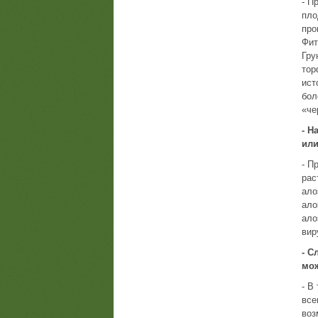
- П
пло
про
Фит
Гру
тор
ист
бол
«че
- Н
или
- П
рас
ало
ало
ало
вир
- С
мож
- В
все
воз