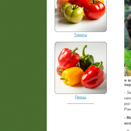
Томаты
и в
пер
- З
Перцы
нач
_____________
рос
Ран
- М
исп