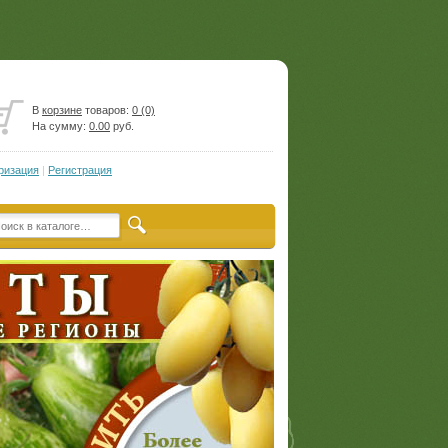
В
корзине
товаров:
0 (0)
На сумму:
0.00
руб.
ризация
|
Регистрация