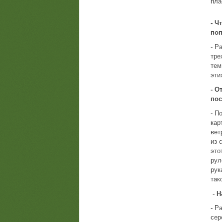
пла
- Ч
по
- Р
тре
тем
эти
- О
пос
- П
кар
вет
из 
это
рул
рук
так
- 
- Р
сер