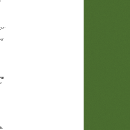
рт.
ух-
ду
мли
на
а,