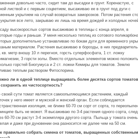
аженная довольно часто, сидит там до высадки в грунт. Коренастую, с
ной листвой и с первым соцветием, высаживаю ее в грунт под дуги с
менным укрытием на случай возвратных заморозков. Потом растения ст
 укрытия все лето, закрываю их лишь на время дождей и холодных ноче
саду высокорослых сортов высаживаю в теплицы с конца апреля, в
оторые годы и раньше. У меня несколько теплиц из сотового поликарбона
оторых дополнительно устанавливаю по бокам дуги для временного укры
каным материалом. Растения высаживаю в борозды, в них предваритель
1 кв. метр вношу 10 л перегноя, горсть суперфосфата, 1 ст. ложку
имагнезии, 3 горсти золы. Вместо отдельных элементов можно положит
колько горстей Биогумуса и 2 ст. ложки Кемиры для томатов. Землю
ливаю теплым раствором Фитоспорина.
ожно ли в одной теплице выращивать более десятка сортов томатов
 сохранить их чистосортность?
о своей сути томат является самоопыляющимся растением, каждый
точек у него имеет и мужской и женский орган. Если соблюдается
странственная изоляция, не ближе 60-70 см сорт от сорта, то переопыле
ринципе быть не может. Я высаживаю по 3-4 растения одного сорта, сле
ез 60-70 см растут 3-4 экземпляра другого сорта. Пыльца у томата очень
елая и даже при дуновении она разносится не далее чем на 50 см.
ак правильно собрать семена от томатов, выращенных собственны