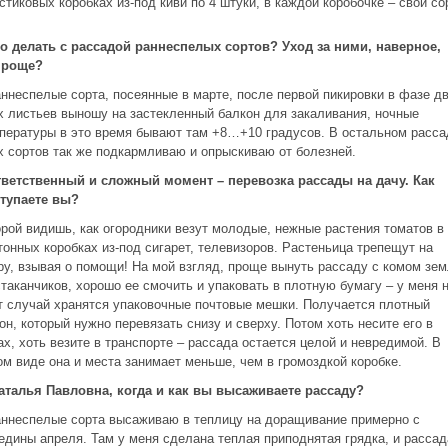
стиковых коробках из-под киви по 4 штуки, в каждой коробочке – свой со
то делать с рассадой раннеспелых сортов? Уход за ними, наверное,
проще?
аннеспелые сорта, посеянные в марте, после первой пикировки в фазе дв
х листьев выношу на застекленный балкон для закаливания, ночные
пературы в это время бывают там +8…+10 градусов. В остальном расса
х сортов так же подкармливаю и опрыскиваю от болезней.
тветственный и сложный момент – перевозка рассады на дачу. Как
тупаете вы?
орой видишь, как огородники везут молодые, нежные растения томатов в
тонных коробках из-под сигарет, телевизоров. Растеньица трепещут на
ру, взывая о помощи! На мой взгляд, проще вынуть рассаду с комом зе
стаканчиков, хорошо ее смочить и упаковать в плотную бумагу – у меня 
т случай хранятся упаковочные почтовые мешки. Получается плотный
он, который нужно перевязать снизу и сверху. Потом хоть несите его в
ах, хоть везите в транспорте – рассада остается целой и невредимой. В
ом виде она и места занимает меньше, чем в громоздкой коробке.
Наталья Павловна, когда и как вы высаживаете рассаду?
аннеспелые сорта высаживаю в теплицу на доращивание примерно с
едины апреля. Там у меня сделана теплая приподнятая грядка, и рассад