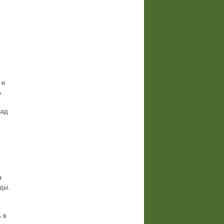
 и
ь
над
м
оды.
 в