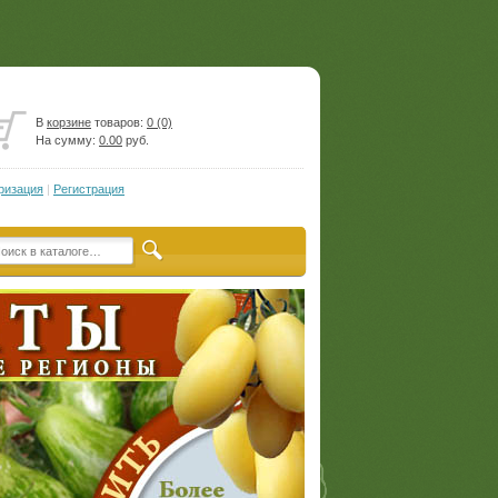
В
корзине
товаров:
0 (0)
На сумму:
0.00
руб.
ризация
|
Регистрация