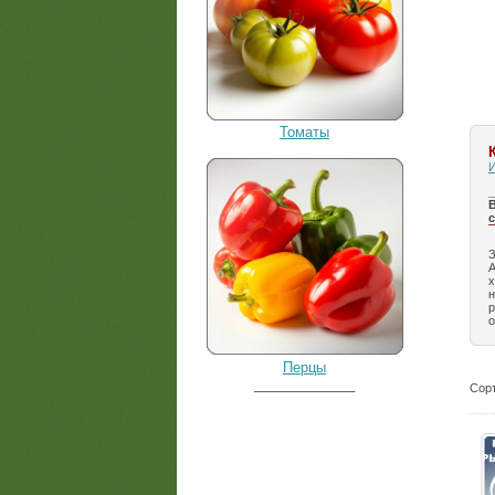
Томаты
И
_
В
З
А
х
н
р
о
Перцы
_____________
Сорт