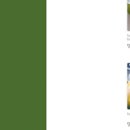
Т
G
То