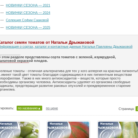
—
НОВИНКИ СЕЗОНА — 2021
—
НОВИНКИ СЕЗОНА — 2024
—
Селекция Софии Сааковой
—
НОВИНКИ СЕЗОНА — 2025
Каталог семян томатов от Натальи Дрыжаковой
нформация о сортах, каталог и контактные данные Натальи Павловны Дрыжаковой
___________
 этом разделе представлены сорта томатов с зеленой, изумрудной,
салатовой окраской плодов.
еленые томаты - отличная альтернатива для тех у кого аллергия на красные пигменты!
 имеют такой цвет томаты благодаря содержащимся в них пигментным веществам
лорофиллам. Также в них много антиоксидантов – веществ, которые просто
еобходимы организму человека. Антиоксиданты удаляют из организма свободные
адикалы, предотвращая развитие раковых опухолей и преждевременное старение
рганизма.
ировать:
по названию▲
по цене
Страница: