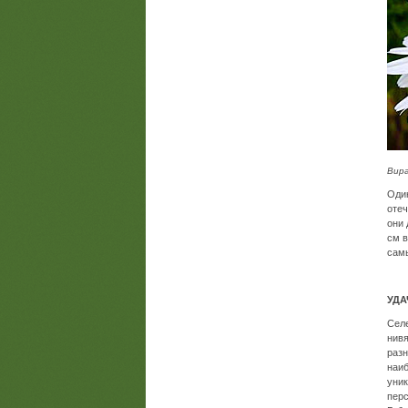
Вир
Один
оте
они 
см в
самы
УДА
Селе
нивя
разн
наиб
уник
перс