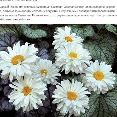
цессой» его назвали не зря.
сокий (до 35 см) нивяник
Викториан Сикрет
(
Victorian Secret
) свое название, скорее
о, получил за схожесть махровых соцветий с кружевными складчатыми воротниками
ен королевы Виктории. К сожалению, этот удивительно красивый сорт малоустойчив в
й климатической зоне.