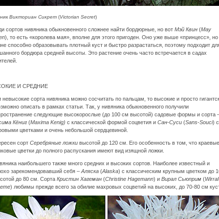
яник
Викториан Сикрет
(
Victorian Secret
)
и сортов нивяника обыкновенного сложнее найти бордюрные, но вот
Мэй Квин
(
May
en
), то есть «королева мая», вполне для этого пригоден. Оно уже выше «принцесс», но
не способно образовывать плотный куст и быстро разрастаться, поэтому подходит дл
анного бордюра средней высоты. Это растение очень часто встречается в садах
ителей.
ОКИЕ И СРЕДНИЕ
 невысокие сорта нивяника можно сосчитать по пальцам, то высокие и просто гигантс
зможно описать в рамках статьи. Так, у нивяника обыкновенного получили
пространение следующие высокорослые (до 100 см высотой) садовые формы и сорта 
сима Кёниг
(
Maxima Kenig)
с классической формой соцветия и
Сан-Суси
(
Sans-Souci
) с
ровыми цветками и очень небольшой сердцевиной.
ересен сорт
Серебряные ложки
высотой до 120 см. Его особенность в том, что краевы
ковые цветки до полного распускания имеют вид изящной ложки.
вяника наибольшего также много средних и высоких сортов. Наиболее известный и
лохо зарекомендовавший себя –
Аляска
(
Alaska
) с классическим крупным цветком до 1
сотой до 80 см. Сорта
Кристин Хагеман
(
Christine Hagemann
) и
Вирал Сьюприм
(
Wirral
reme
) любимы прежде всего за обилие махровых соцветий на высоких, до 70-80 см кус