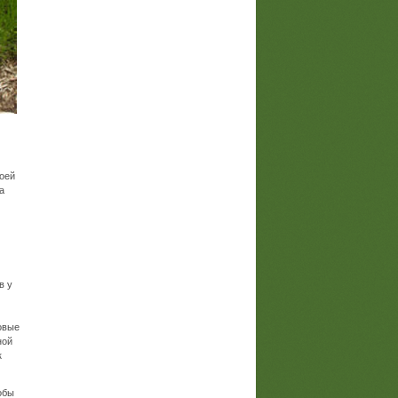
воей
а
в у
овые
ной
к
обы