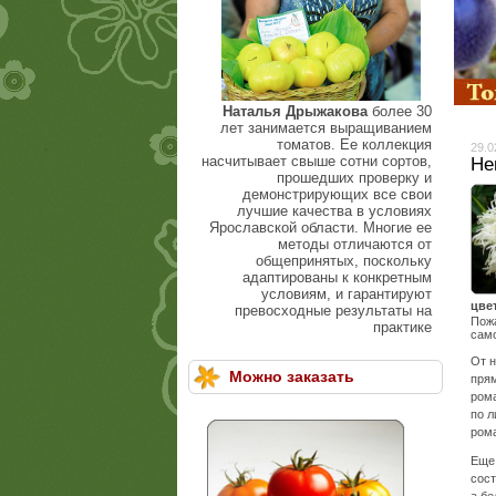
Наталья Дрыжакова
более 30
лет занимается выращиванием
томатов. Ее коллекция
29.0
насчитывает свыше сотни сортов,
Не
прошедших проверку и
демонстрирующих все свои
лучшие качества в условиях
Ярославской области. Многие ее
методы отличаются от
общепринятых, поскольку
адаптированы к конкретным
условиям, и гарантируют
цве
превосходные результаты на
Пожа
практике
само
От н
Можно заказать
прям
рома
по л
ром
Еще 
сост