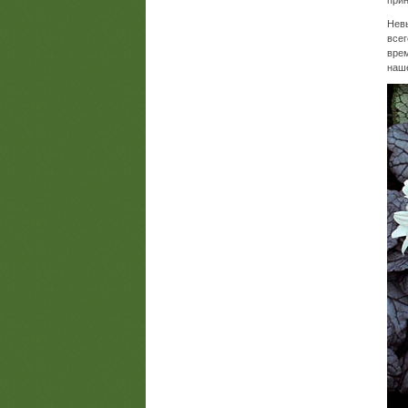
прин
Невы
всег
врем
наше