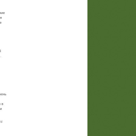
кие
ая
е
й
.
очень
 в
ми
сс