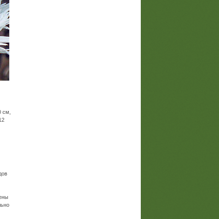
0 см,
12
дов
чены
льно