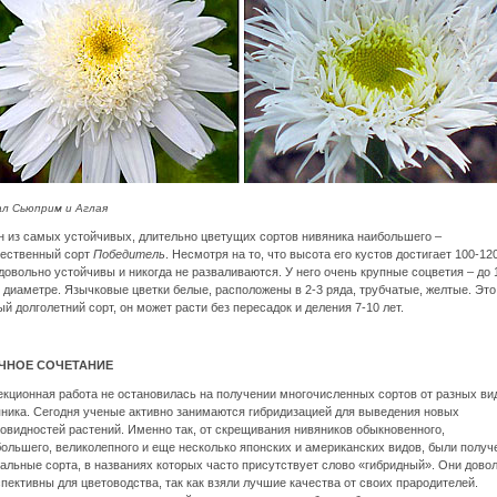
ал Сьюприм
и Аглая
 из самых устойчивых, длительно цветущих сортов нивяника наибольшего –
чественный сорт
Победитель
. Несмотря на то, что высота его кустов достигает 100-12
довольно устойчивы и никогда не разваливаются. У него очень крупные соцветия – до 
 диаметре. Язычковые цветки белые, расположены в 2-3 ряда, трубчатые, желтые. Это
й долголетний сорт, он может расти без пересадок и деления 7-10 лет.
ЧНОЕ СОЧЕТАНИЕ
кционная работа не остановилась на получении многочисленных сортов от разных ви
ника. Сегодня ученые активно занимаются гибридизацией для выведения новых
овидностей растений. Именно так, от скрещивания нивяников обыкновенного,
ольшего, великолепного и еще несколько японских и американских видов, были полу
альные сорта, в названиях которых часто присутствует слово «гибридный». Они дово
пективны для цветоводства, так как взяли лучшие качества от своих прародителей.