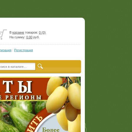
В
корзине
товаров:
0 (0)
На сумму:
0.00
руб.
ризация
|
Регистрация