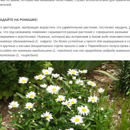
лые по краям, которые мы называем лепестками, служат исключительно для привлече
лителей.
ГАДАЙТЕ НА РОМАШКЕ!
о цветоводов, пробующих вырастить это удивительное растение, постигают неудачи. 
м, что под названием «нивяник» скрываются разные растения с совершенно разными
ованиями к агротехнике. Н
ивяник, который мы встречаем в диком виде повсеместно
нивяник обыкновенный (L. vulgare
). Он более устойчив и прост для выращивания в са
от крупные и весьма декоративные сорта пришли к нам с
Пиренейского полуострова
исходят от нивяника наибольшего (L. maximum
) или его природного гибрида нивяника
колепного (L. ×superbum
)
.