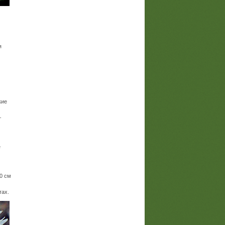
я
кие
–
е
0 см
тах.