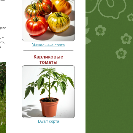
ния
Дело
, –
ду,
Уникальные сорта
и
____________________________
Карликовые
томаты
Dwarf сорта
____________________________