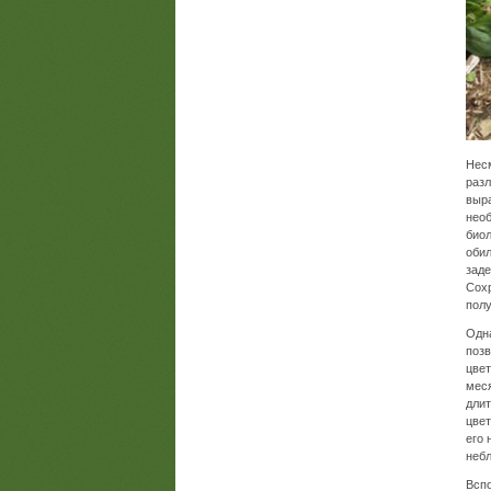
Несм
разл
выра
необ
биол
обил
заде
Сохр
полу
Одна
позв
цвет
меся
длит
цвет
его 
неб
Вспо