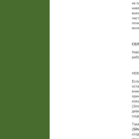
не п
нивя
выка
част
почк
моло
СЕЛ
Нивя
рабо
НЕ
Если
оста
вним
при
изящ
(
Sno
диа
соцв
Такж
(
Sil
созд