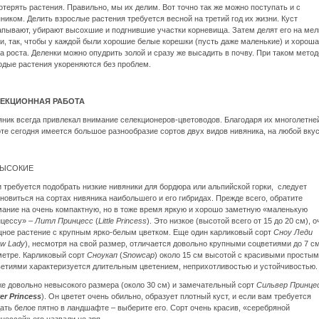
отерять растения. Правильно, мы их делим. Вот точно так же можно поступать и с
ником. Делить взрослые растения требуется весной на третий год их жизни. Куст
пывают, убирают высохшие и подгнившие участки корневища. Затем делят его на мел
и, так, чтобы у каждой были хорошие белые корешки (пусть даже маленькие) и хорош
а роста. Деленки можно опудрить золой и сразу же высадить в почву. При таком метод
дые растения укореняются без проблем.
ЕКЦИОННАЯ РАБОТА
ник всегда привлекал внимание селекционеров-цветоводов. Благодаря их многолетне
те сегодня имеется большое разнообразие сортов двух видов нивяника, на любой вкус
ВЫСОКИЕ
 требуется подобрать низкие нивяники для бордюра или альпийской горки, следует
новиться на сортах нивяника наибольшего и его гибридах. Прежде всего, обратите
ание на очень компактную, но в тоже время яркую и хорошо заметную «маленькую
нцессу» –
Литл Принцесс
(
Little Princess
). Это низкое (высотой всего от 15 до 20 см), 
ное растение с крупным ярко-белым цветком. Еще один карликовый сорт
Сноу Леди
w Lady
), несмотря на свой размер, отличается довольно крупными соцветиями до 7 см
метре. Карликовый сорт
Сноукап
(
Snowcap
) около 15 см высотой с красивыми просты
етиями характеризуется длительным цветением, неприхотливостью и устойчивостью.
е довольно невысокого размера (около 30 см) и замечательный сорт
Сильвер Принце
ver Princess
). Он цветет очень обильно, образует плотный куст, и если вам требуется
ать белое пятно в ландшафте – выберите его. Сорт очень красив, «серебряной