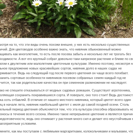
отря на то, что эти виды очень похожи внешне, у них есть несколько существенных
ичий. Для цветоводов особенно важно знать, что нивяник обыкновенный можно
щивать как многолетник, то есть после посева забыть и несколько лет не трогать без
ходимости. А вот его крупный собрат довольно-таки капризное растение и ближе по с
огии к двулетним или малолетним цветочным культурам. Именно поэтому, несмотря н
ьное предложение новых красивейших сортов, нивяник долго в наших садах не
рживается. Ведь на следующий год после первого цветения он чаще всего погибает.
анить сортовые особенности нивяников посевом собранных семян каждый год не
чится, так как родительские качества он при семенном размножении не наследует.
ко не спешите отказываться от модных садовых ромашек. Существует агротехника,
оляющая сохранить понравившиеся сорта. И поверьте, оно того стоит! Ведь достоинст
ка хоть отбавляй. В отличие от нашего местного нивяника, который цветет всего один
ц в начале лета, нивяник наибольший цветет с июля до самой поздней осени. Столь
ельный период цветения объясняется тем, что эта культура способна образовывать н
оносы в течение всего сезона. Именно такое непрерывное цветение и является причи
недолговечности, ведь оно отнимает у растения много сил и делает его неустойчивым 
лагоприятным условиям.
мните, как мы поступаем с любимыми маргаритками, колокольчиками и мальвами, чт