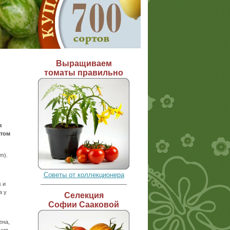
Выращиваем
томаты правильно
я
этом
m).
Советы от коллекционера
____________________________
 и
а у
Селекция
Софии Сааковой
ена,