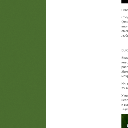
Нив
Сред
Que
впол
смеш
люб
ВЫС
Если
нево
рас
Мак
мах
Инт
языч
У ни
неп
и вы
Sup