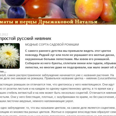
2.2012
простой русский нивяник
МОДНЫЕ СОРТА САДОВОЙ РОМАШКИ
С самого раннего детства мы привыкли видеть этот цветок
повсюду. Редкий луг или поле не украшают его желтые диски,
окруженные белыми лепестками. Мы зовем его ромашкой.
Собирали из него букеты, сплетали венки или гадали, обрыва
лепестки, но многие даже не подозревали, как мало знают об 
тке…
луй, самое распространенное заблуждение начинается уже с названия растения. На
м деле оно никакая не ромашка. Правильное название цветка – нивяник (Leucanthemu
астоящих ромашек он отличается тем, что цветоносы у него неветвящиеся. Они идут
о от розетки листьев и на каждом по одному-единственному цветку, в то время как у
шек стебель ветвистый и на нем может быть несколько соцветий. Отличается нивяник
истьям. Они у него блестящие, плотные, с зазубринками по краям, но без рассечения, 
ашки листочки ажурные, немного напоминающие укроп.
одно заблуждение: то, что мы называем цветком, на самом деле является соцветием,
оящим из множества разных цветков. Желтые в середине впоследствии образуют сем