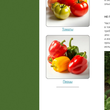
а бе
опы
НЕ 
Част
в то
Томаты
треб
это 
а в
про
вели
Перцы
_____________