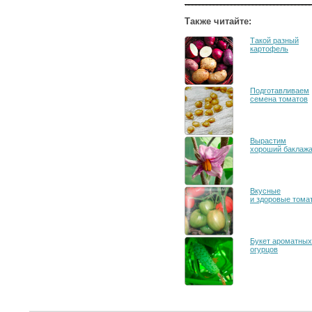
Также читайте:
Такой разный
картофель
Подготавливаем
семена томатов
Вырастим
хороший баклаж
Вкусные
и здоровые тома
Букет ароматных.
огурцов