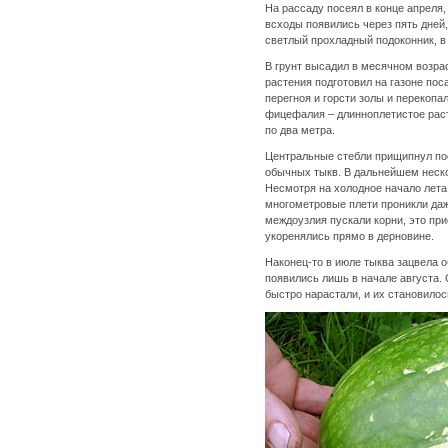
На рассаду посеял в конце апреля,
всходы появились через пять дней
светлый прохладный подоконник, в
В грунт высадил в месячном возрас
растения подготовил на газоне пос
перегноя и горсти золы и перекопа
фицефалия – длинноплетистое рас
по два метра.
Центральные стебли прищипнул посл
обычных тыкв. В дальнейшем неско
Несмотря на холодное начало лета
многометровые плети проникли даже
междоузлия пускали корни, это при
укоренялись прямо в дерновине.
Наконец-то в июле тыква зацвела 
появились лишь в начале августа.
быстро нарастали, и их становилос