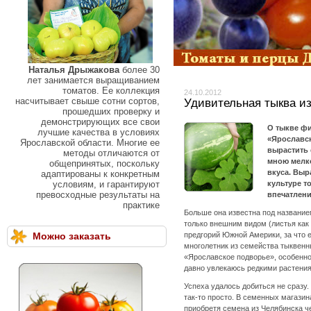
Наталья Дрыжакова
более 30
лет занимается выращиванием
томатов. Ее коллекция
24.10.2012
насчитывает свыше сотни сортов,
Удивительная тыква и
прошедших проверку и
демонстрирующих все свои
О тыкве фи
лучшие качества в условиях
«Ярославск
Ярославской области. Многие ее
вырастить 
методы отличаются от
мною мелко
общепринятых, поскольку
вкуса. Выр
адаптированы к конкретным
условиям, и гарантируют
культуре т
превосходные результаты на
впечатлен
практике
Больше она известна под названи
только внешним видом (листья как 
Можно заказать
предгорий Южной Америки, за что 
многолетник из семейства тыквенны
«Ярославское подворье», особенн
давно увлекаюсь редкими растения
Успеха удалось добиться не сразу
так-то просто. В семенных магазин
приобретя семена из Челябинска че