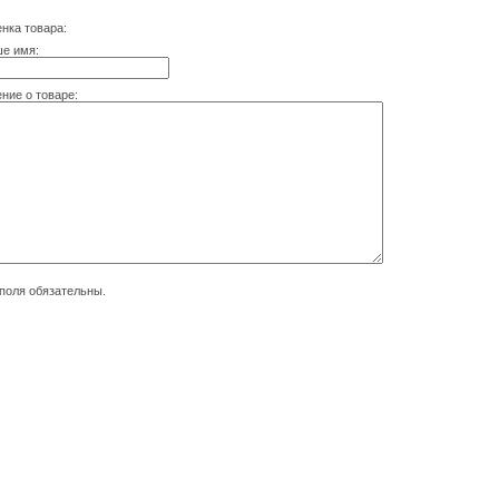
нка товара:
е имя:
ние о товаре:
поля обязательны.