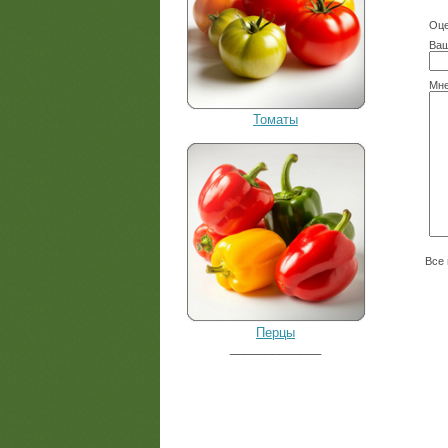
Оце
Ваш
Мне
Томаты
Все 
Перцы
_____________