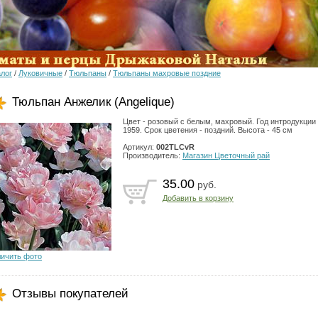
алог
/
Луковичные
/
Тюльпаны
/
Тюльпаны махровые поздние
Тюльпан Анжелик (Angelique)
Цвет - розовый с белым, махровый. Год интродукции 
1959. Срок цветения - поздний. Высота - 45 см
Артикул:
002TLCvR
Производитель:
Магазин Цветочный рай
35.00
руб.
Добавить в корзину
личить фото
Отзывы покупателей