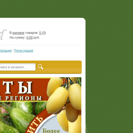
В
корзине
товаров:
0 (0)
На сумму:
0.00
руб.
ризация
|
Регистрация