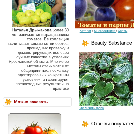
Наталья Дрыжакова
более 30
Каталог
/
Многолетники
/
Хосты
лет занимается выращиванием
томатов. Ее коллекция
Beauty Substance
насчитывает свыше сотни сортов,
прошедших проверку и
демонстрирующих все свои
лучшие качества в условиях
Ярославской области. Многие ее
методы отличаются от
общепринятых, поскольку
адаптированы к конкретным
условиям, и гарантируют
превосходные результаты на
практике
Можно заказать
Увеличить фото
Отзывы покупате