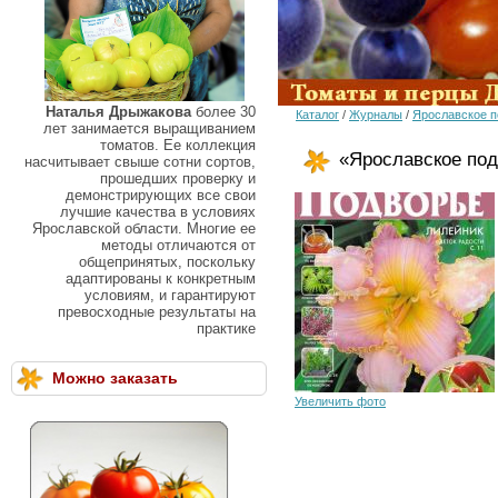
Наталья Дрыжакова
более 30
Каталог
/
Журналы
/
Ярославское п
лет занимается выращиванием
томатов. Ее коллекция
«Ярославское под
насчитывает свыше сотни сортов,
прошедших проверку и
демонстрирующих все свои
лучшие качества в условиях
Ярославской области. Многие ее
методы отличаются от
общепринятых, поскольку
адаптированы к конкретным
условиям, и гарантируют
превосходные результаты на
практике
Можно заказать
Увеличить фото