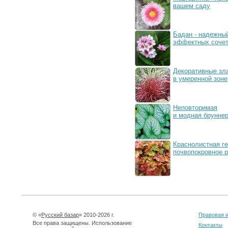
вашем саду
Бадан - надежны
эффектных соче
Декоративные зл
в умеренной зоне
Неповторимая
и модная брунне
Краснолистная ге
почвопокровное 
© «
Русский базар
» 2010-2026 г.
Правовая 
Все права защищены. Использование
Контакты