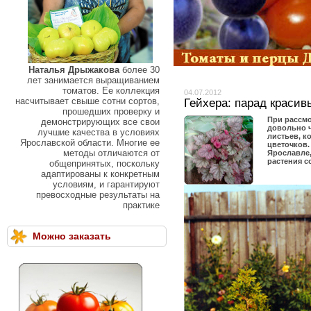
Наталья Дрыжакова
более 30
лет занимается выращиванием
томатов. Ее коллекция
04.07.2012
насчитывает свыше сотни сортов,
Гейхера: парад красив
прошедших проверку и
При рассм
демонстрирующих все свои
довольно ч
лучшие качества в условиях
листьев, к
Ярославской области. Многие ее
цветочков.
методы отличаются от
Ярославле,
растения 
общепринятых, поскольку
адаптированы к конкретным
условиям, и гарантируют
превосходные результаты на
практике
Можно заказать