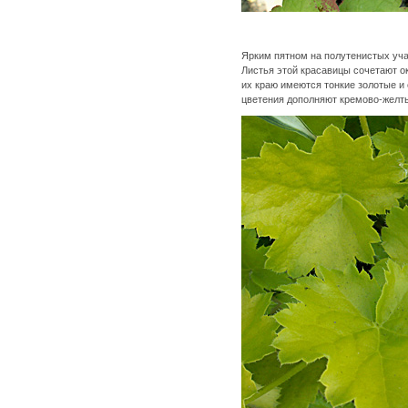
Ярким пятном на полутенистых уча
Листья этой красавицы сочетают ок
их краю имеются тонкие золотые и 
цветения дополняют кремово-желт