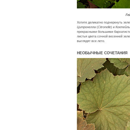
Ге
Хотите деликатно подчеркнуть зеле
Цитронелла
(
Citronelle
) и
Коктейль
прекрасными большими бархатистым
листья цвета сочной весенней зел
выглядят все лето.
НЕОБЫЧНЫЕ СОЧЕТАНИЯ