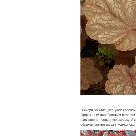
Гейхера
Божоле
(
Beaujolais
) образ
эффектным серебристым налетом и
насыщенно-пурпурную окраску. А л
облаком кремовых цветков-колокол