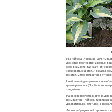
Род гейхера (
Heuhera
) насчитывает
лесистых местностях и горных ред
себе внимание, так как у них неб
зеленоватые цветки. А окраска се
розетки, мягко сливается с оттенк
Наибольшей декоративностью обла
цилиндрическая (
H. cilindrica
), амер
sanguinea
).
На основе последних двух видов с
называются – гейхеры гибридные (
декоративными листьями с необыч
Листья гибридных гейхер имеют са