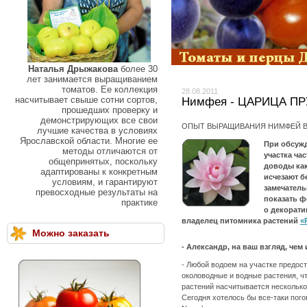
Наталья Дрыжакова
более 30
лет занимается выращиванием
томатов. Ее коллекция
28.08.2011
насчитывает свыше сотни сортов,
Нимфея - ЦАРИЦА П
прошедших проверку и
демонстрирующих все свои
ОПЫТ ВЫРАЩИВАНИЯ НИМФЕЙ В
лучшие качества в условиях
Ярославской области. Многие ее
При обсужд
методы отличаются от
участка ча
общепринятых, поскольку
доводы как
адаптированы к конкретным
исчезают б
условиям, и гарантируют
замечатель
превосходные результаты на
показать ф
практике
о декорати
владелец питомника растений
«
Можно заказать
- Александр, на ваш взгляд, чем
- Любой водоем на участке предо
околоводные и водные растения, чт
растений насчитывается несколько 
Сегодня хотелось бы все-таки пого