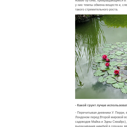
новые бутоны, превращающиеся в 
у них темпы обмена веществ и, сл
такого стремительного роста.
- Какой грунт лучше использова
- Перечитывая дневники У. Перри,
Лондоном перед Второй мировой вой
садоводов Майка и Эдны Сквайрс),
выращивания нимфей в горшках яв