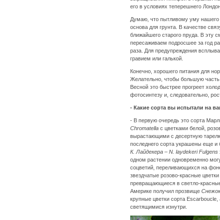
его в условиях теперешнего Лонд
Думаю, что пытливому уму нашего 
основа для грунта. В качестве свя
ближайшего старого пруда. В эту с
пересаживаем подросшее за год ра
раза. Для предупреждения всплыв
гравием или галькой.
Конечно, хорошего питания для нор
Желательно, чтобы большую часть
Весной это быстрее прогреет холо
фотосинтезу и, следовательно, ро
- Какие сорта вы испытали на в
- В первую очередь это сорта Мар
Chromatella
с цветками белой, розо
вырастающими с десертную тарелку
последнего сорта украшены еще и 
К. Лайдекера – N. laydekeri Fulgens
одном растении одновременно могу
соцветий, переливающихся на фон
звездчатые розово-красные цветки
превращающиеся в светло-красные
Америке получил прозвище
Снежок 
крупные цветки сорта Escarboucle,
светящимися изнутри.