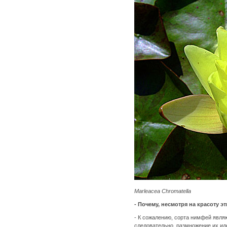
Marleacea Chromatella
- Почему, несмотря на красоту э
- К сожалению, сорта нимфей явля
следовательно, размножение их иде