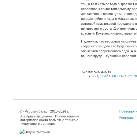
три, а то и четыре года вырастает
способное к самостоятельному рос
достаточно высокие цены на посад
продающийся иногда в магазинах на
литровой пластиковой посудине в 
неизвестного сорта. Для нее лишь 
красный. Конечно, никаких гарантий
Надеемся, что несмотря на сложив
содержать его для вас будет ничут
элементов современного сада. А 
вашего пруда – кувшинки наполни
ТАКЖЕ ЧИТАЙТЕ:
ВОДНЫЙ САД ПОД ЯРОС
© «
Русский базар
» 2010-2026 г.
Правовая 
Все права защищены. Использование
Контакты
материалов сайта возможно только с
письменного согласия.